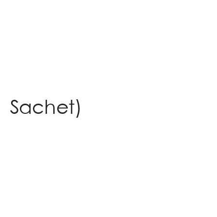
Pokana Icon Ladies
Standard Box 12’s (6
Sachet)