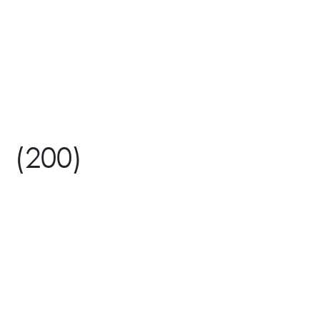
Pokana Icon Ladies
Standard Sachet 2’s
(200)