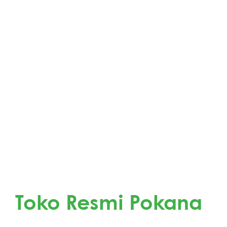
Pokana SD XL 20
Dapatkan Produk Pokana di
Toko Resmi Pokana