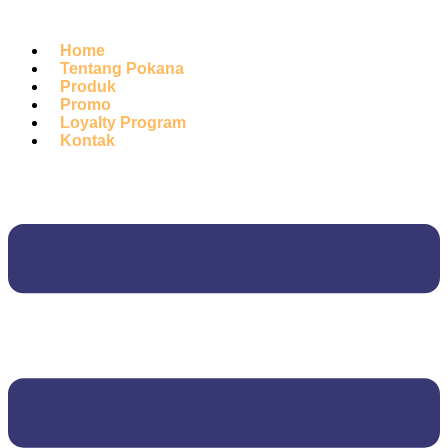
Home
Tentang Pokana
Produk
Promo
Loyalty Program
Kontak