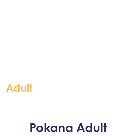
Adult
Pokana Adult