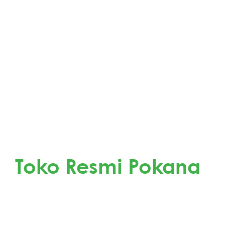
Dapatkan Produk Pokana di
Toko Resmi Pokana