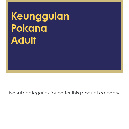
Keunggulan
Pokana
Adult
No sub-categories found for this product category.