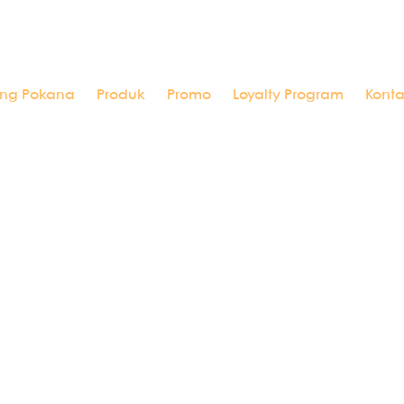
ang Pokana
Produk
Promo
Loyalty Program
Kont
bayi, tidak bikin ruam di kulit tidak cepat bocor. Harga 