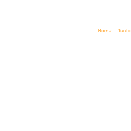
Home
Tent
f_uyun
Popok yang menurut ku cukup bagus untuk si 