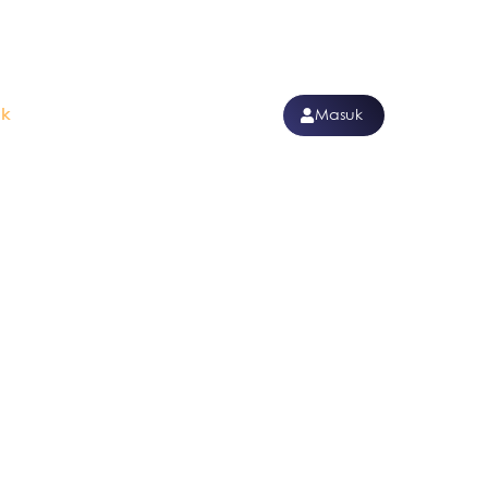
ak
Masuk
terjangkau dengan kualitas yang oke