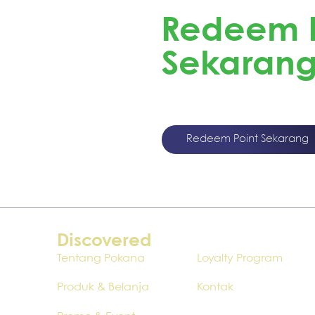
Redeem P
Sekaran
Redeem Point Pokana
Merchandise Menarik!
Redeem Point Sekarang
Discovered
Tentang Pokana
Loyalty Program
Produk & Belanja
Kontak