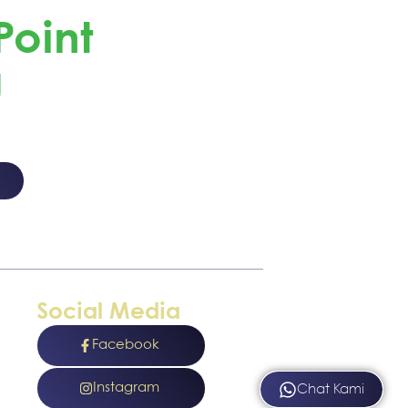
oint
g
 dan Dapatkan
Social Media
Facebook
Instagram
Chat Kami