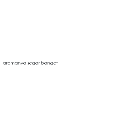
fifiwahyuni03
Baru pertama kali coba pas buka paketnya wowww
aroma nya keluar semoga cocok buat anak”ku dan
aromanya segar banget